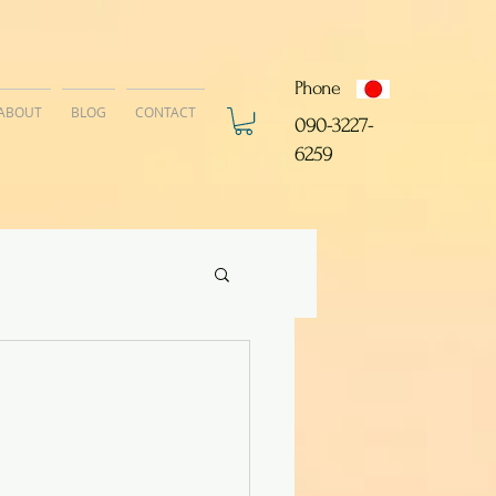
Phone
ABOUT
BLOG
CONTACT
​090-3227-
6259