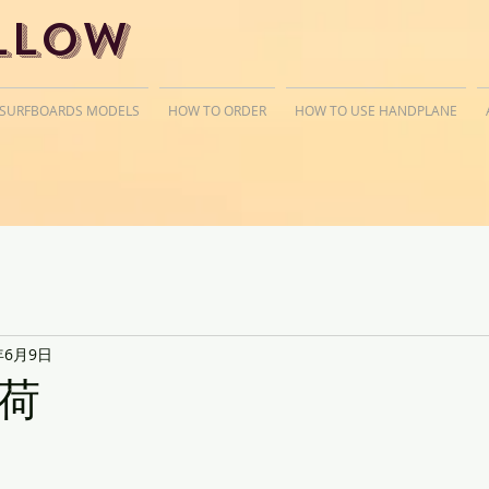
llow
 SURFBOARDS MODELS
HOW TO ORDER
HOW TO USE HANDPLANE
年6月9日
荷