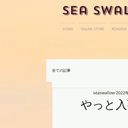
Sea Swa
HOME
ONLINE STORE
RONDINE
全ての記事
seaswallow
2022
やっと入