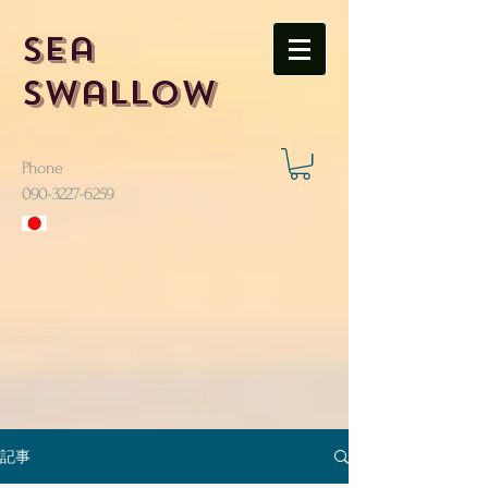
Sea
Swallow
Phone
​090-3227-6259
記事