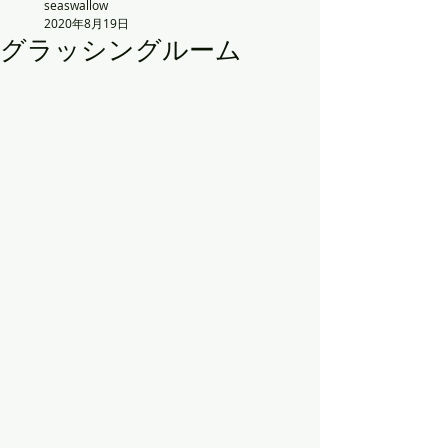
seaswallow
2020年8月19日
グラッシングルーム