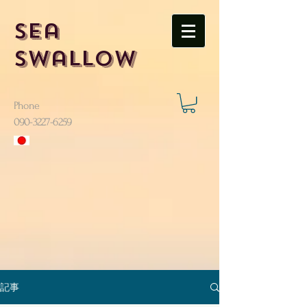
Sea
Swallow
Phone
​090-3227-6259
記事