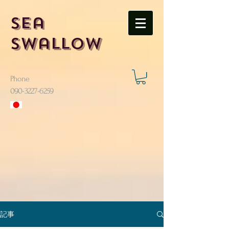
Sea
Swallow
Phone
​090-3227-6259
記事