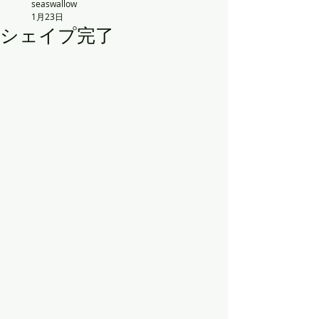
seaswallow
1月23日
シェイプ完了