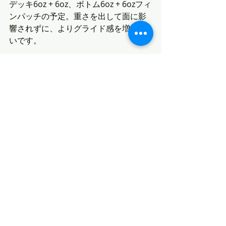
デッキ6oz + 6oz、ボトム6oz + 6ozフィ
ンパッチの予定。重さを出して面に影
響されずに、よりグライド感を増す狙
いです。
進捗が気になる方いらっしゃいました
ら、引き続きチェックしていてみて下
さいませ。
最新記事
すべて表示