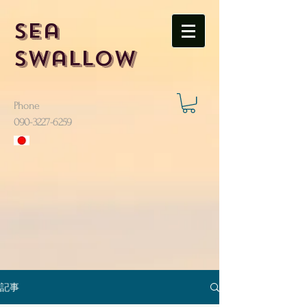
Sea
Swallow
Phone
​090-3227-6259
記事