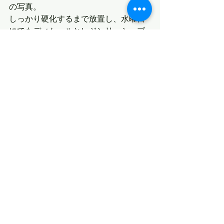
の写真。
しっかり硬化するまで放置し、水曜日
にでもディケールとレジンリーシュブ
リッジを付けてしまいたいと思いま
す。
最新記事
すべて表示