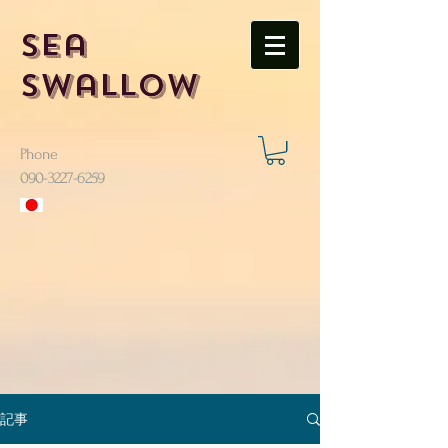
Sea
Swallow
Phone
​090-3227-6259
記事