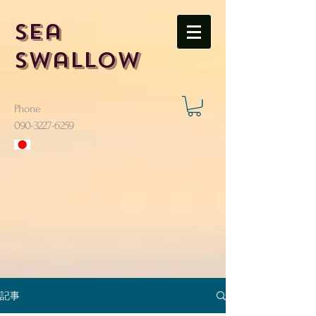
Sea
Swallow
Phone
​090-3227-6259
記事