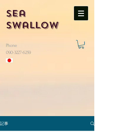
Sea
Swallow
Phone
​090-3227-6259
記事