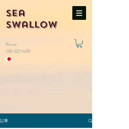
Sea
Swallow
Phone
​090-3227-6259
記事