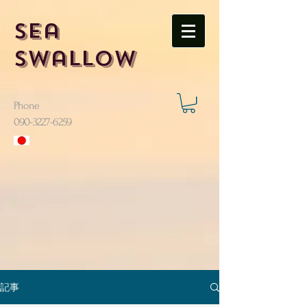
Sea
Swallow
Phone
​090-3227-6259
記事