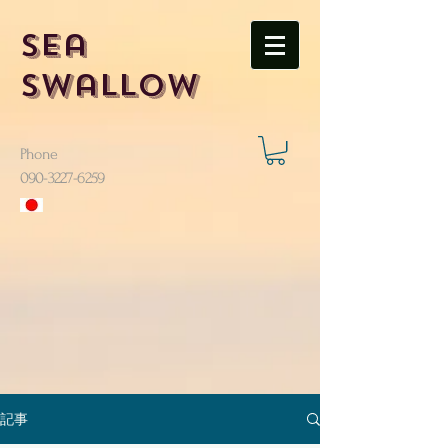
Sea
Swallow
Phone
​090-3227-6259
記事