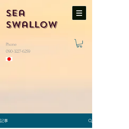
Sea
Swallow
Phone
​090-3227-6259
記事