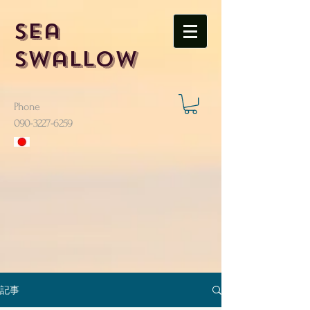
Sea
Swallow
Phone
​090-3227-6259
記事