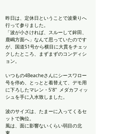
昨日は、定休日ということで波乗りへ
行って参りました。
「波が小さければ、スルーして鉾田、
鹿嶋方面へ」なんて思っていたのです
が、国道51号から横目に大貫をチェッ
クしたところ、まずまずのコンディシ
ョン。
いつもの4Beacheさんにシースワロー
号を停め、とっとと着替えて、デモ用
に下ろしたマレン・5'8"  メダカフィッ
シュを手に入水致しました。
波のサイズは、たまーに入ってくるセ
ットで胸位。
風は、面に影響ないくらい弱目の北
東。