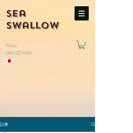
Sea
Swallow
Phone
​090-3227-6259
記事