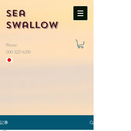
Sea
Swallow
Phone
​090-3227-6259
記事