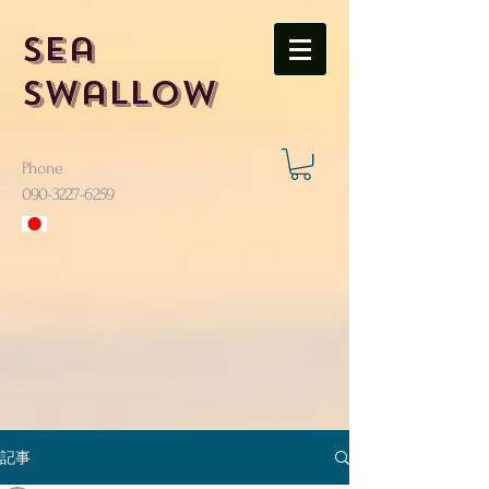
Sea
Swallow
Phone
​090-3227-6259
記事