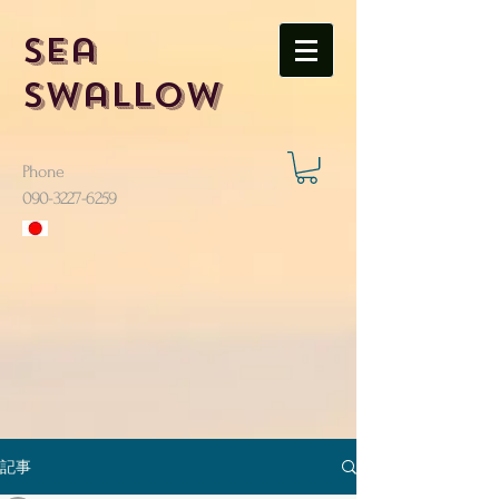
Sea
Swallow
Phone
​090-3227-6259
記事