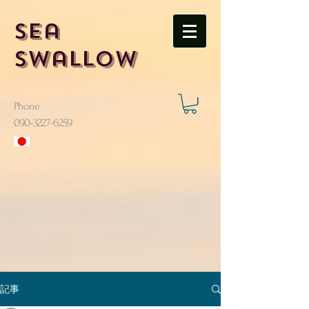
Sea
Swallow
Phone
​090-3227-6259
記事