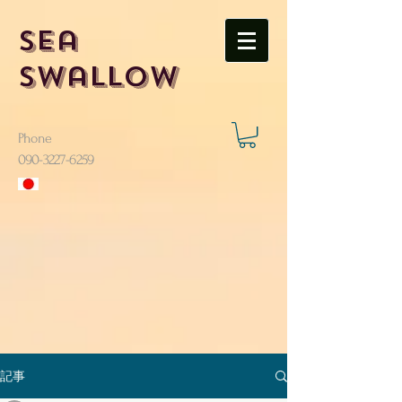
Sea
Swallow
Phone
​090-3227-6259
記事