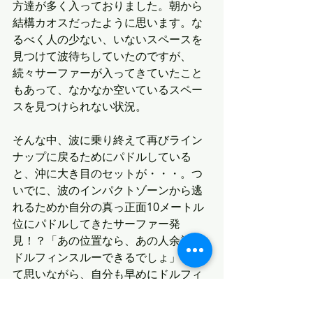
方達が多く入っておりました。朝から
結構カオスだったように思います。な
るべく人の少ない、いないスペースを
見つけて波待ちしていたのですが、
続々サーファーが入ってきていたこと
もあって、なかなか空いているスペー
スを見つけられない状況。
そんな中、波に乗り終えて再びライン
ナップに戻るためにパドルしている
と、沖に大き目のセットが・・・。つ
いでに、波のインパクトゾーンから逃
れるためか自分の真っ正面10メートル
位にパドルしてきたサーファー発
見！？「あの位置なら、あの人余裕で
ドルフィンスルーできるでしょ」なん
て思いながら、自分も早めにドルフィ
ンスルー。浮かび上がる時に左足にゴ
ツンと何かが当たったもので、反射的