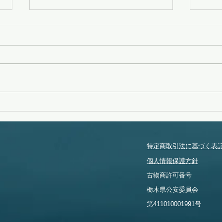
変化
無念
特定商取引法に基づく表
個人情報保護方針
​古物商許可番号
​栃木県公安委員会
​第411010001991号