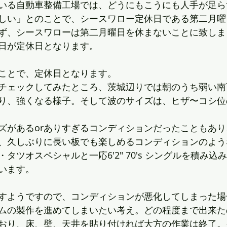
いる自動車整備工場では、どうにもこうにも人手が足ら
しい」とのことで、シースワロー定休日である第二月曜
ず、シースワローは第二月曜日を休まないことに致しま
日が定休日となります。
ことで、定休日となります。
チェックしてみたところ、茨城辺りでは朝のうち弱い南
り、強くなる様子。そして波のサイズは、ヒザ〜コシ位
ズがあるorありすぎるコンディションだったこともあ
、久しぶりに長い板でも楽しめるコンディションのよう
タツオスペシャルと一応6'2" 70's シングルを積み込
かいます。
すようですので、コンディションが悪化してしまった場
ムの製作を進めてしまいたい考え。どの程度まで出来た
おり、床、壁、天井を貼り付ければ大方の作業は終了。