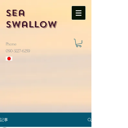
Sea
Swallow
Phone
​090-3227-6259
記事