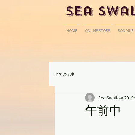
Sea Swa
HOME
ONLINE STORE
RONDINE
全ての記事
Sea Swallow
201
午前中