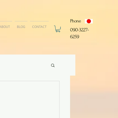
Phone
ABOUT
BLOG
CONTACT
​090-3227-
6259