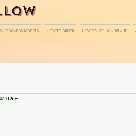
llow
 SURFBOARDS MODELS
HOW TO ORDER
HOW TO USE HANDPLANE
9年5月26日