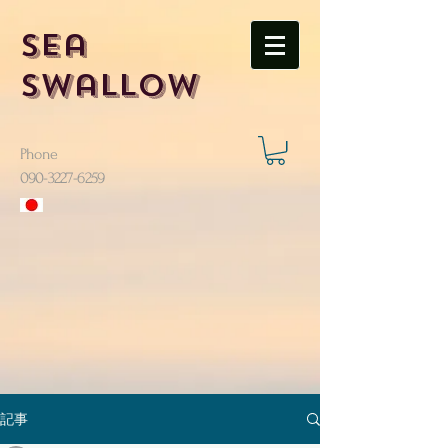
Sea
Swallow
Phone
​090-3227-6259
記事