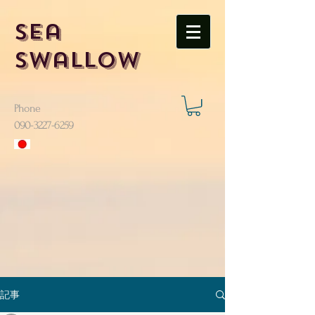
Sea
Swallow
Phone
​090-3227-6259
記事