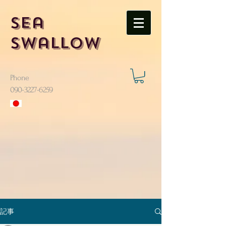
Sea
Swallow
Phone
​090-3227-6259
記事