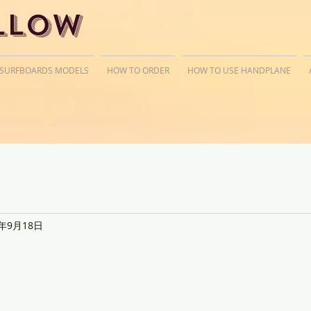
llow
 SURFBOARDS MODELS
HOW TO ORDER
HOW TO USE HANDPLANE
9年9月18日