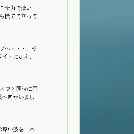
？全力で漕い
ら慌てて立って
プへ・・・。そ
ライドに加え、
クオフと同時に両
貫へ向かいまし
の厚い波を一本