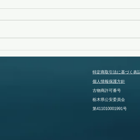
変化
タイフーンスウェル
特定商取引法に基づく表
個人情報保護方針
​古物商許可番号
​栃木県公安委員会
​第411010001991号