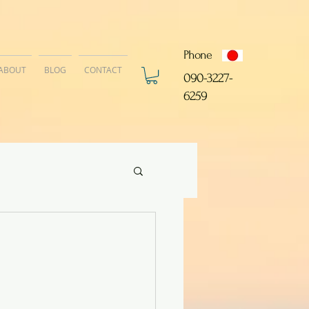
Phone
ABOUT
BLOG
CONTACT
​090-3227-
6259