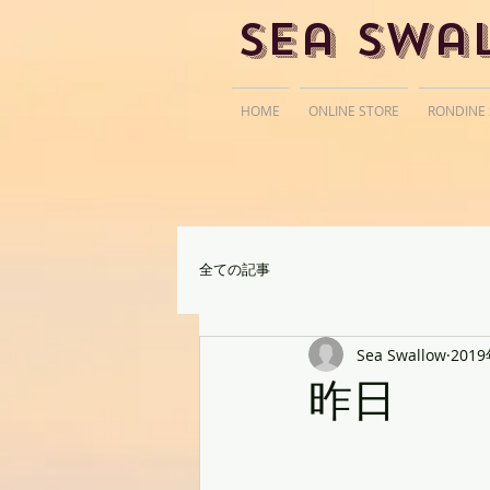
Sea Swa
HOME
ONLINE STORE
RONDINE
全ての記事
Sea Swallow
201
昨日