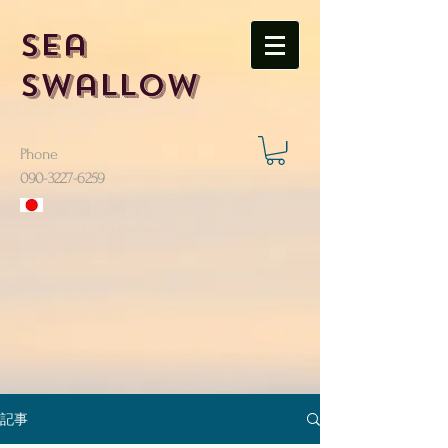
Sea
Swallow
Phone
​090-3227-6259
記事