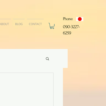
Phone
ABOUT
BLOG
CONTACT
​090-3227-
6259