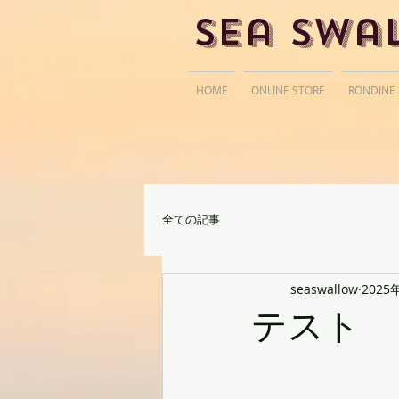
Sea Swa
HOME
ONLINE STORE
RONDINE
全ての記事
seaswallow
2025
テスト