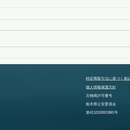
変化
無念
特定商取引法に基づく表
個人情報保護方針
​古物商許可番号
​栃木県公安委員会
​第411010001991号