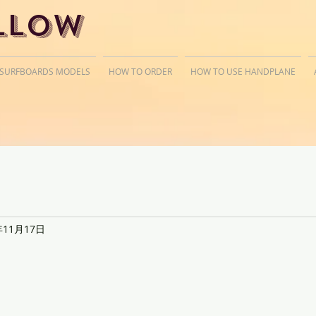
llow
 SURFBOARDS MODELS
HOW TO ORDER
HOW TO USE HANDPLANE
年11月17日