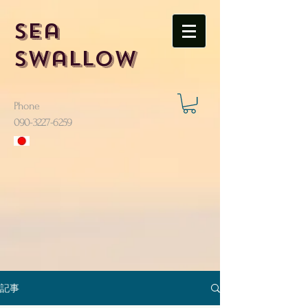
Sea
Swallow
Phone
​090-3227-6259
記事