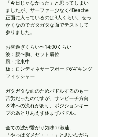
「今日じゃなかった」と思ってしまい
ましたが、サーファー少なく4Beache
正面に入っているのは3人くらい。せっ
かくなのでガタガタな面でテストして
参りました。
お昼過ぎくらい〜14:00くらい
波：腹〜胸、セット肩位
風：北東中
板：ロンディネサーフボード6'4"キング
フィッシャー
ガタガタな面のためパドルするのも一
苦労だったのですが、サンビーチ方向
＆沖への流れがあり、ポジションキー
プの為とりあえず休まずパドル。
全ての波が繋がり気味or激速。
「やっぱダメだ・・・」と思いながら