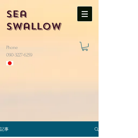
Sea
Swallow
Phone
​090-3227-6259
記事