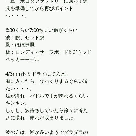
一旦、ホコタファクトリーに戻って道
具を準備してから再びポイント
へ・・・。
6:30くらい7:00ちょい過ぎくらい
波：腰、セット腹
風：ほぼ無風
板：ロンディネサーフボード6'0"ウッド
ペッカーモデル
4/3mmセミドライにて入水。
海に入ったら、びっくりするぐらい冷
たい・・・。
足が痺れ、パドルで手が痺れるくらい
キンキン。
しかし、波待ちしていたら徐々に冷た
さに慣れ、痺れが収まりました。
波の方は、潮が多いようでダラダラの