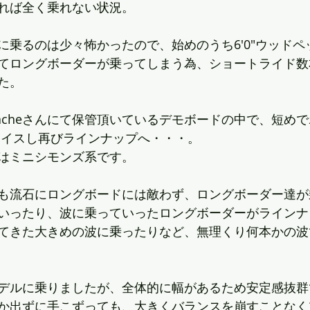
れば全く乗れない状況。
に乗るのは少々怖かったので、始めのうち6'0"ウッドペ
てロングボーダーが乗ってしまう為、ショートライド数
た。
eacheさんにて保管頂いているデモボードの中で、短め
チョイスし再びラインナップへ・・・。
はミニシモンズ系です。
も流石にロングボードには敵わず、ロングボーダー達が
いったり、波に乗っていったロングボーダーがラインナ
てきた大きめの波に乗ったりなど、無理くり何本かの波
デルに乗りましたが、全体的に幅があるため安定感抜群
か出ずに手こずっても、大きくバランスを崩すことなく