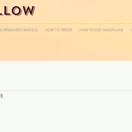
llow
 SURFBOARDS MODELS
HOW TO ORDER
HOW TO USE HANDPLANE
日