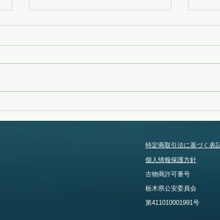
変化
無念
特定商取引法に基づく表
個人情報保護方針
​古物商許可番号
​栃木県公安委員会
​第411010001991号