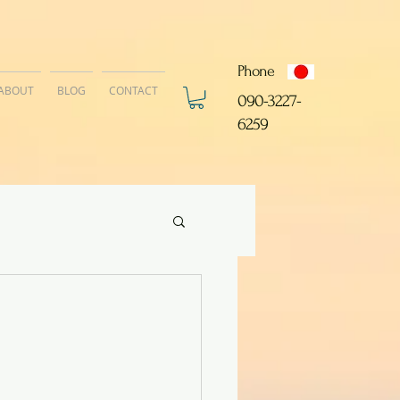
Phone
ABOUT
BLOG
CONTACT
​090-3227-
6259