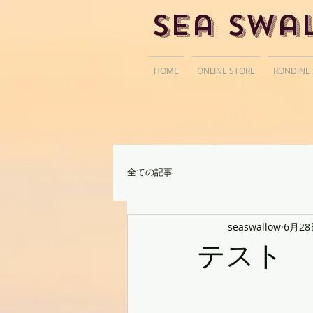
Sea Swa
HOME
ONLINE STORE
RONDINE
全ての記事
seaswallow
6月28
テスト