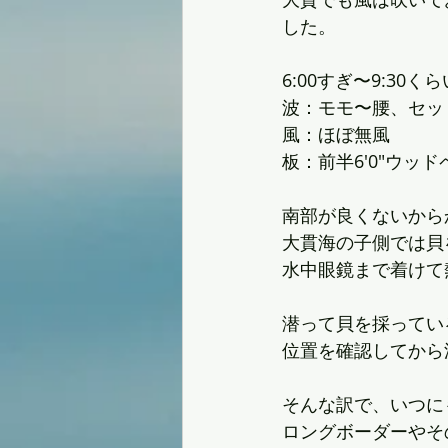
した。
6:00すぎ〜9:30くら
波：モモ〜腰、セッ
風：ほぼ無風
板：前半6'0"ウッド
南部が良くないから
大貫海の子側では貝
水中眼鏡まで着けて
潜って貝を採ってい
位置を確認してから
そんな訳で、いつに
ロングボーダーやそ