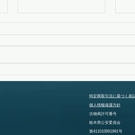
変化
タイフーンスウェル
特定商取引法に基づく表
個人情報保護方針
​古物商許可番号
​栃木県公安委員会
​第411010001991号