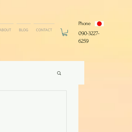
Phone
ABOUT
BLOG
CONTACT
​090-3227-
6259