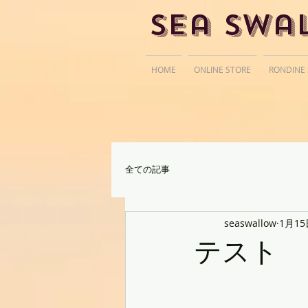
Sea Swa
HOME
ONLINE STORE
RONDINE
全ての記事
seaswallow
1月15
テスト