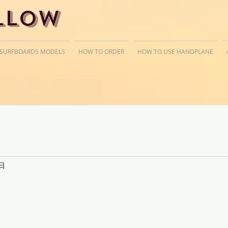
llow
 SURFBOARDS MODELS
HOW TO ORDER
HOW TO USE HANDPLANE
日