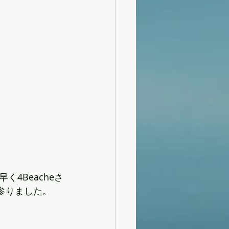
4Beacheさ
参りました。