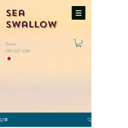
Sea
Swallow
Phone
​090-3227-6259
記事