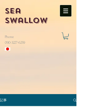
Sea
Swallow
Phone
​090-3227-6259
記事