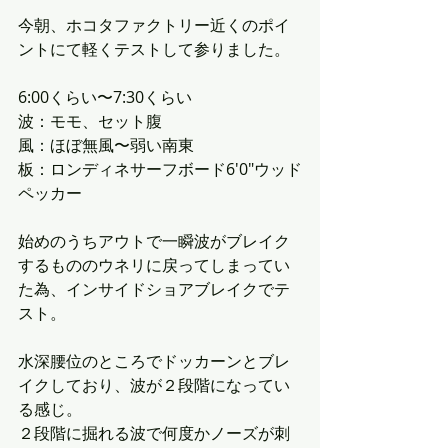
今朝、ホコタファクトリー近くのポイ
ントにて軽くテストして参りました。
6:00くらい〜7:30くらい
波：モモ、セット腹
風：ほぼ無風〜弱い南東
板：ロンディネサーフボード6'0"ウッド
ペッカー
始めのうちアウトで一瞬波がブレイク
するもののウネリに戻ってしまってい
た為、インサイドショアブレイクでテ
スト。
水深腰位のところでドッカーンとブレ
イクしており、波が２段階になってい
る感じ。
２段階に掘れる波で何度かノーズが刺