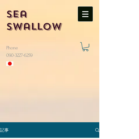
Sea
Swallow
Phone
​090-3227-6259
記事