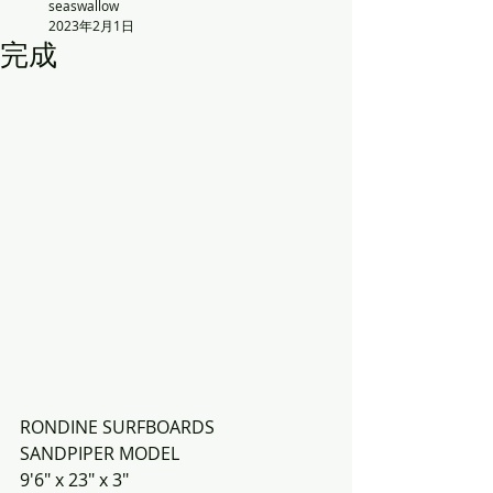
seaswallow
2023年2月1日
完成
RONDINE SURFBOARDS
SANDPIPER MODEL
9'6" x 23" x 3"