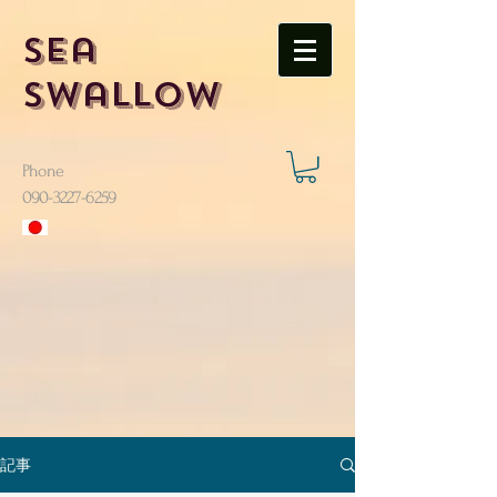
Sea
Swallow
Phone
​090-3227-6259
記事