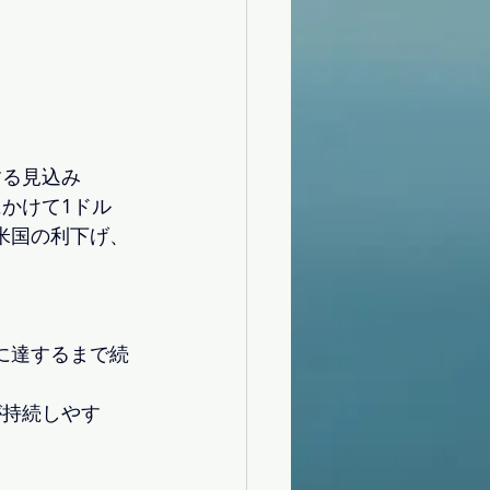
する見込み
かけて1ドル
米国の利下げ、
に達するまで続
が持続しやす