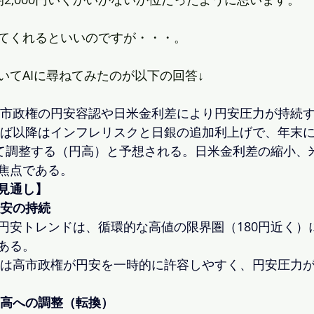
てくれるといいのですが・・・。
いてAIに尋ねてみたのが以下の回答↓
は高市政権の円安容認や日米金利差により円安圧力が持続
年半ば以降はインフレリスクと日銀の追加利上げで、年末に
けて調整する（円高）と予想される。日米金利差の縮小、
焦点である。 
見通し】
円安の持続
円安トレンドは、循環的な高値の限界圏（180円近く）
ある。
前半は高市政権が円安を一時的に許容しやすく、円安圧力
円高への調整（転換）