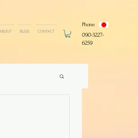
Phone
ABOUT
BLOG
CONTACT
​090-3227-
6259