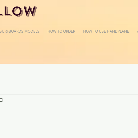
llow
 SURFBOARDS MODELS
HOW TO ORDER
HOW TO USE HANDPLANE
日