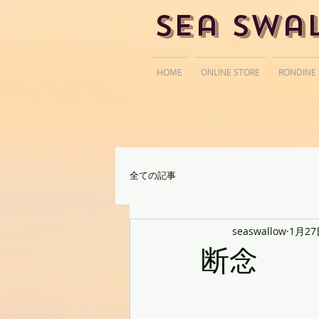
Sea Swa
HOME
ONLINE STORE
RONDINE
全ての記事
seaswallow
1月27
断念