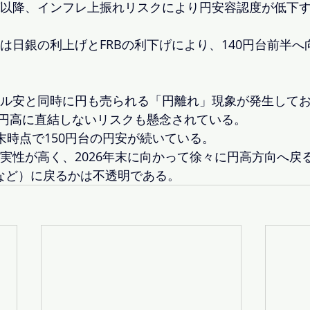
半ば以降、インフレ上振れリスクにより円安容認度が低下
末には日銀の利上げとFRBの利下げにより、140円台前半
、ドル安と同時に円も売られる「円離れ」現象が発生して
円高に直結しないリスクも懸念されている。
月末時点で150円台の円安が続いている。 
確実性が高く、2026年末に向かって徐々に円高方向へ戻
など）に戻るかは不透明である。 