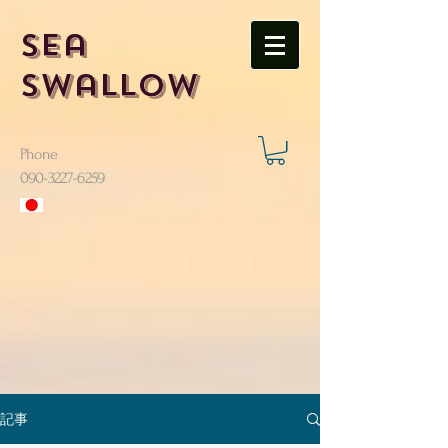
Sea
Swallow
Phone
​090-3227-6259
記事