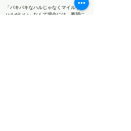
「パキパキなハルじゃなくマイルドな
ハルがいい」なんて場合には、要望に
合わせた板に仕上げることも可能です
ので、お気軽にご相談下さいませ。
最新記事
すべて表示