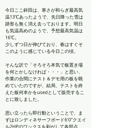
今日ここ鉾田は、寒さが和らぎ最高気
温13℃あったようで、先日降った雪は
跡形も無く消え去っております。明日
も気温高めのようで、予想最高気温は
16℃。
少しずつ日が伸びており、春はすぐそ
このように感じている今日この頃。
そんな訳で「そろそろ本気で板置き場
を何とかしなければ・・・」と思い、
作業の合間にテスト＆デモ用の板を眺
めていたのですが、結局、テストを終
えた板何本かをusedとして販売するこ
とに致しました。
思い立ったら即行動ということで、ま
ずはロンディネサーフボード6'0"クエイ
ル2HPのワックスを剥がして各部点