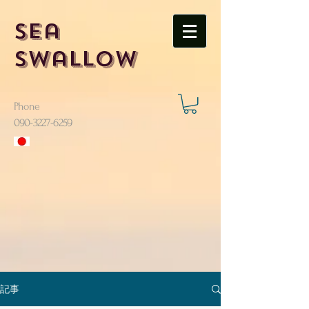
Sea
Swallow
Phone
​090-3227-6259
記事