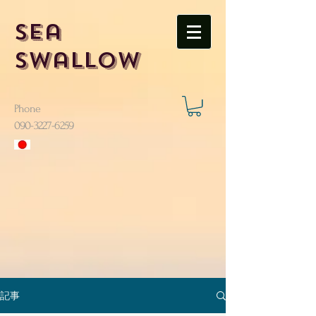
Sea
Swallow
Phone
​090-3227-6259
記事