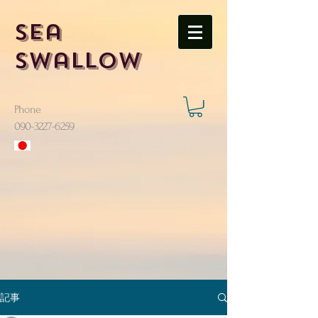
Sea
Swallow
Phone
​090-3227-6259
記事