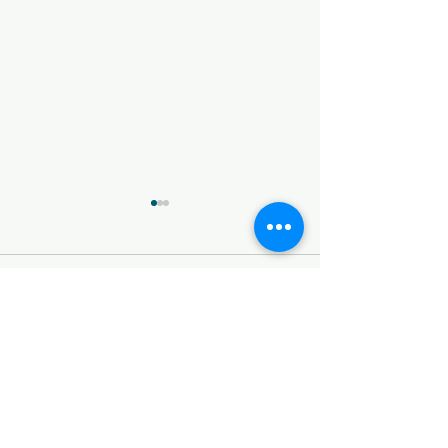
変化
無念
コメント
コメントを追加…
​© 2026 SEA SWALLOW