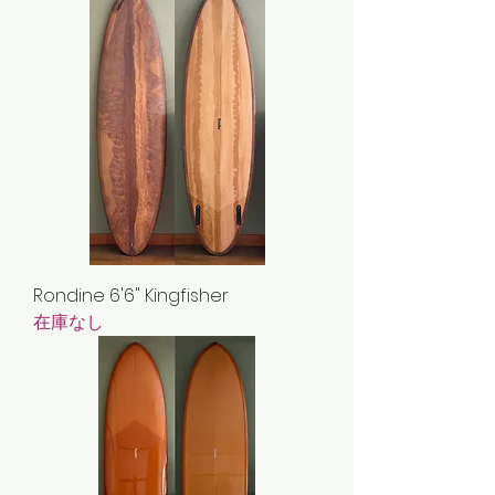
Rondine 6'6" Kingfisher
在庫なし