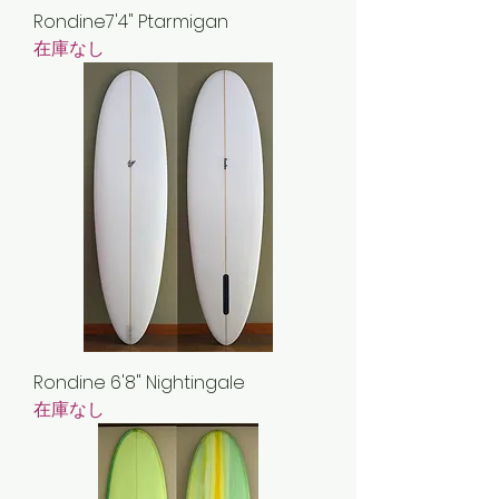
Rondine7'4" Ptarmigan
在庫なし
Rondine 6'8" Nightingale
在庫なし