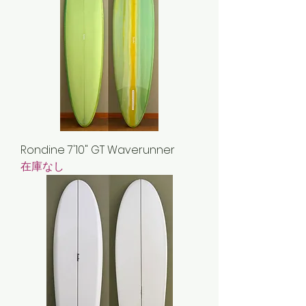
Rondine 7'10" GT Waverunner
在庫なし