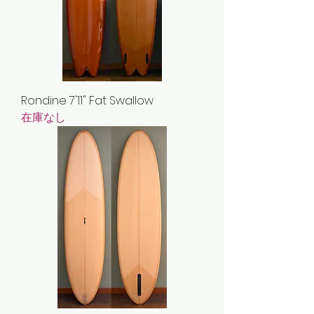
Rondine 7'11" Fat Swallow
在庫なし