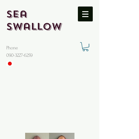
Sea
Swallow
Phone
​090-3227-6259