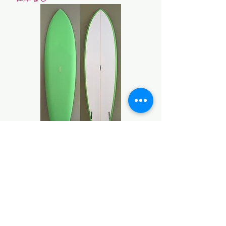
Rondine 6'10" Mid Swallow
在庫なし