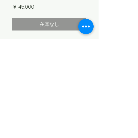
価
￥145,000
格
在庫なし
Dim: 6'4" x 20 1/4" x 2 5/8"
Fin: Future（フィンは付属致しません）
Color: Kelp
Finish: Wetsanded
​© 2026 SEA SWALLOW
配送不可のため店頭のみでのお渡しにな
ります。店頭にて商品をご確認下さいま
特定商取引法に基づく表記
せ。カートからお買い物された場合、無
個人情報保護方針
効になります。
​古物商許可番号
​栃木県公安委員会
​第411010001991号