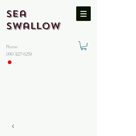
Sea
Swallow
Phone
​090-3227-6259