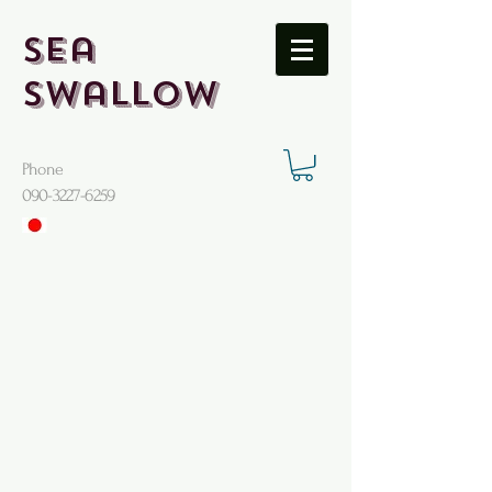
Sea
Swallow
Phone
​090-3227-6259