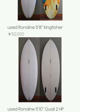
used Rondine 5'8" Kingfisher
価格
￥52,000
used Rondine 5'10" Quail 2 HP