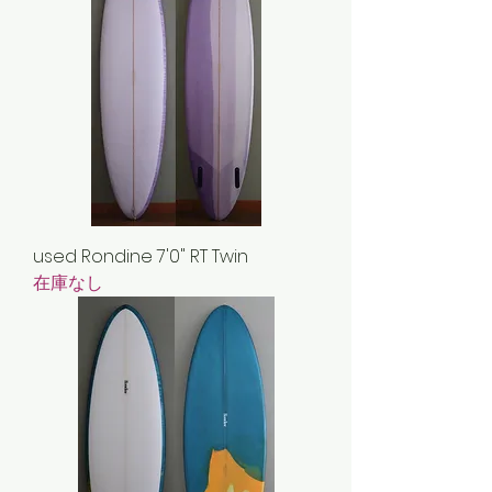
used Rondine 7'0" RT Twin
在庫なし