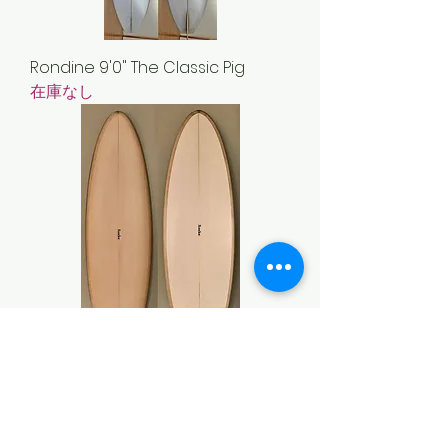
Rondine 9'0" The Classic Pig
在庫なし
Rondine 6'4" Kingfisher
在庫なし