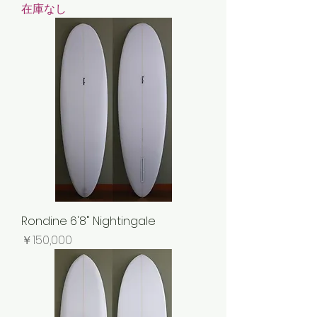
在庫なし
Rondine 6'8" Nightingale
価格
￥150,000