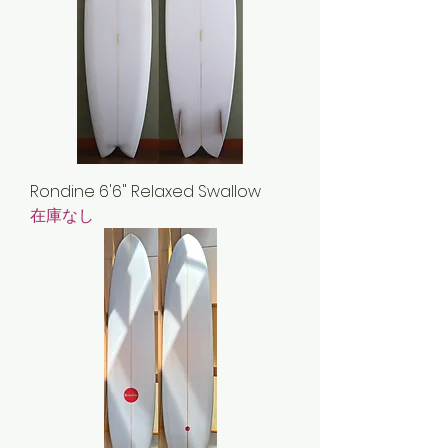
Rondine 6'6" Relaxed Swallow
在庫なし