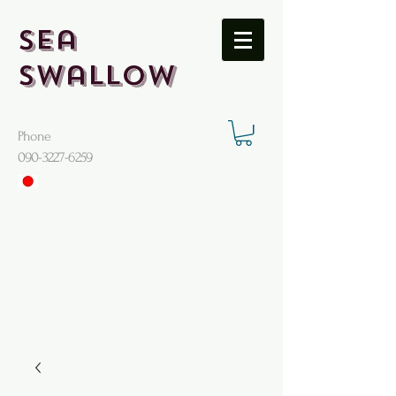
Sea
Swallow
Phone
​090-3227-6259