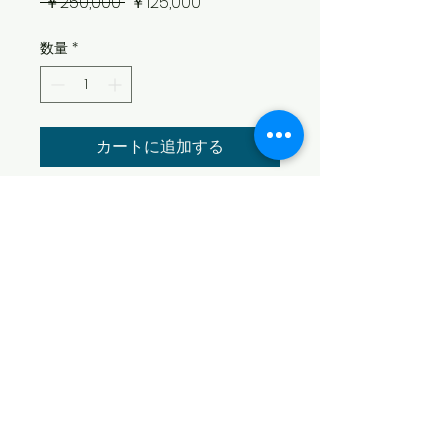
通
セ
 ￥250,000 
￥125,000
常
ー
数量
*
価
ル
格
価
格
カートに追加する
Dim: 6'0" x 21" x 2 1/2"
Fin: Glass on Marine plywood keels
Color: Yellow/Orange/Clear
Finish: Wet sanded
​© 2026 SEA SWALLOW
本数限定スペシャルプライスとなってお
ります。
特定商取引法に基づく表記
配送不可のため店頭のみでのお渡しにな
個人情報保護方針
ります。店頭にて商品をご確認下さいま
​古物商許可番号
せ。カートからお買い物された場合、無