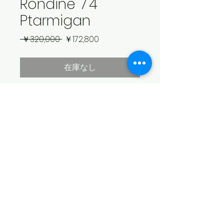
Rondine 7'4"
Ptarmigan
通
セ
 ￥320,000 
￥172,800
常
ー
価
ル
在庫なし
格
価
格
Dim: 7'4" x 21 1/2" x 2 3/4"
Fin: Box（フィン付属致しません）
Color: Sakura
Finish: Wetsanded
​© 2026 SEA SWALLOW
配送不可のため店頭のみでのお渡しにな
ります。店頭にて商品をご確認下さいま
特定商取引法に基づく表記
せ。カートからお買い物された場合、無
個人情報保護方針
効になります。
​古物商許可番号
​栃木県公安委員会