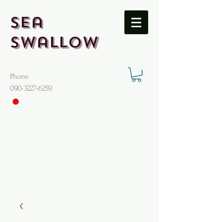
Sea
Swallow
Phone
​090-3227-6259