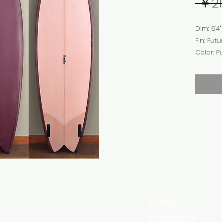
 ￥21
Dim: 6'4" 
Fin: 
Color: P
Finish:
配送不可
す。店頭
からお買
特定商取引法に基づく表
個人情報保護方針