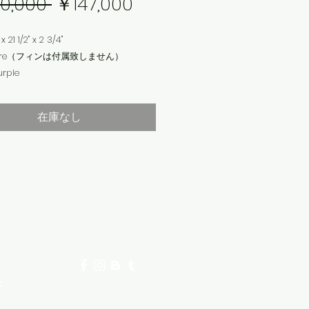
通
セ
0,000 
￥147,000
常
ー
x 21 1/2" x 2 3/4"
価
ル
Future（フィンは付属致しません）
urple
格
価
 Wetsanded
格
在庫なし
のため店頭のみでのお渡しになりま
にて商品をご確認下さいませ。カート
い物された場合、無効になります。
記