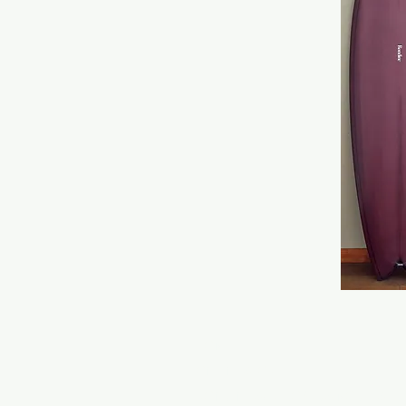
HOME
ONLINE STORE
RONDINE SURFBOARDS MODELS