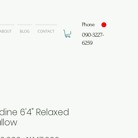
Phone
ABOUT
BLOG
CONTACT
​090-3227-
6259
dine 6'4" Relaxed
llow