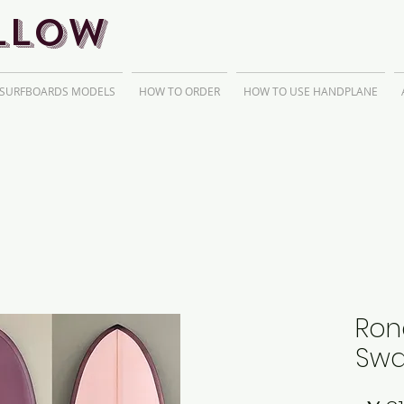
llow
 SURFBOARDS MODELS
HOW TO ORDER
HOW TO USE HANDPLANE
Ron
Swa