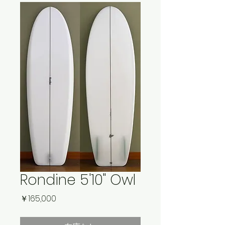
Rondine 5'10" Owl
価
￥165,000
格