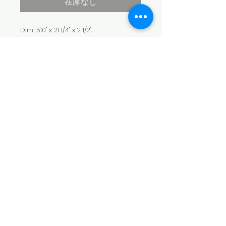
在庫なし
Dim: 5'10" x 21 1/4" x 2 1/2"
Fin: Hand foiled glass keels
Color: Clear
Finish: Wetsanded
​© 2026 SEA SWALLOW
配送不可のため店頭のみでのお渡しにな
ります。店頭にて商品をご確認下さいま
特定商取引法に基づく表記
せ。カートからお買い物された場合、無
個人情報保護方針
効になります。
​古物商許可番号
​栃木県公安委員会
​第411010001991号