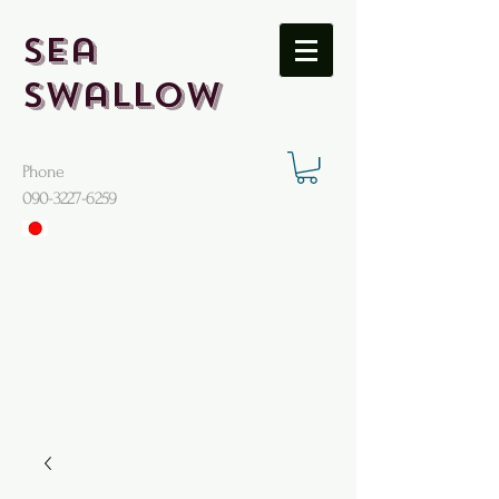
Sea
Swallow
Phone
​090-3227-6259