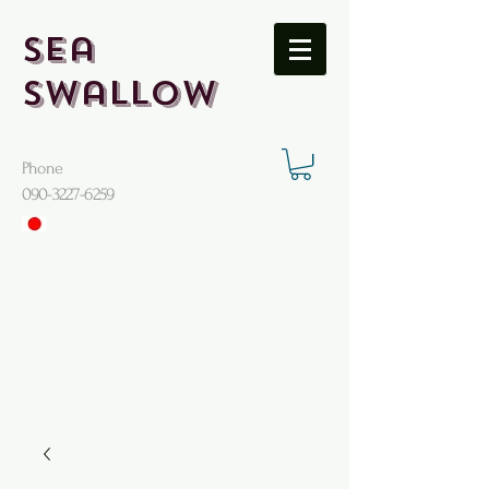
Sea
Swallow
Phone
​090-3227-6259