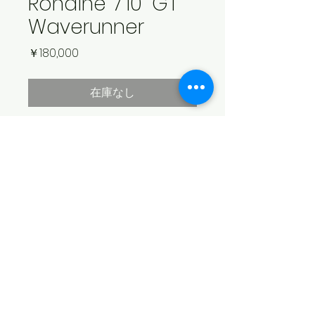
Rondine 7'10" GT
Waverunner
価
￥180,000
格
在庫なし
Dim: 7'10" x 22 3/4" x 3 1/8"
Fin: Box（フィンは付属致しません）
Color: Green/Yellow & Green
abstract
Finish: Wetsanded
​© 2026 SEA SWALLOW
配送不可のため店頭のみでのお渡しにな
特定商取引法に基づく表記
ります。店頭にて商品をご確認下さいま
個人情報保護方針
せ。カートからお買い物された場合、無
​古物商許可番号
効になります。
​栃木県公安委員会